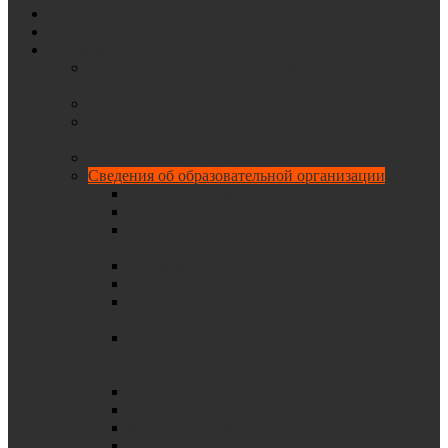
Участники
Деятельность
Образовательный центр
Тренинг «Построение и основы Эксплуатации
ЦОД» г. Астана
Тренинг «Нормативная база и стандарты ЦОД»
Тренинг «Управление проектированием и
строительством ЦОД»
Тренинг «Эксплуатация ЦОД»
Сведения об образовательной организации
Основные сведения
Документы
Структура и органы управления
образовательной организацией
Образование
Руководство
Педагогический (научно-педагогический)
состав
Материально-техническое обеспечение и
оснащенность образовательного процесса.
Доступная среда
Стипендии и меры поддержки обучающихся
Платные образовательные услуги
Финансово-хозяйственная деятельность
Вакантные места для приема (перевода)