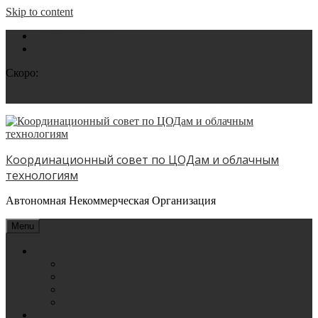
Skip to content
+7 495 150 6424
info@ano-dcc.ru
Скоро:
Тренинг «Построение и основы эксплуатации ЦОД»
Координационный совет по ЦОДам и облачным
технологиям
Автономная Некоммерческая Организация
Menu
О нас
Структура организации
Отраслевые документы
Образовательные документы
Учредительные документы
Новости