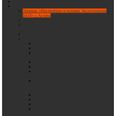
Деятельность
Образовательный центр
Тренинг «Построение и основы Эксплуатации
ЦОД» г. Астана
Тренинг «Нормативная база и стандарты ЦОД»
Тренинг «Управление проектированием и
строительством ЦОД»
Тренинг «Эксплуатация ЦОД»
Сведения об образовательной организации
Основные сведения
Документы
Структура и органы управления
образовательной организацией
Образование
Руководство
Педагогический (научно-педагогический)
состав
Материально-техническое обеспечение и
оснащенность образовательного процесса.
Доступная среда
Стипендии и меры поддержки обучающихся
Платные образовательные услуги
Финансово-хозяйственная деятельность
Вакантные места для приема (перевода)
обучающихся