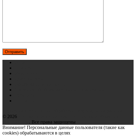
О нас
Новости
Участники
Деятельность
Образовательный центр
Сведения об образовательной организации
Вступить
Контакты
Политика в отношении обработки персональных данных
© 2026
Координационный совет по ЦОДам и облачным
технологиям
. Все права защищены
Внимание! Персональные данные пользователя (такие как
cookies) обрабатываются в целях