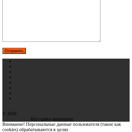
О нас
Новости
Участники
Деятельность
Образовательный центр
Сведения об образовательной организации
Вступить
Контакты
Политика в отношении обработки персональных данных
© 2026
Координационный совет по ЦОДам и облачным
технологиям
. Все права защищены
Внимание! Персональные данные пользователя (такие как
cookies) обрабатываются в целях