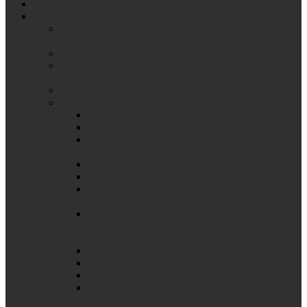
Деятельность
Образовательный центр
Тренинг «Построение и основы Эксплуатации
ЦОД» г. Астана
Тренинг «Нормативная база и стандарты ЦОД»
Тренинг «Управление проектированием и
строительством ЦОД»
Тренинг «Эксплуатация ЦОД»
Сведения об образовательной организации
Основные сведения
Документы
Структура и органы управления
образовательной организацией
Образование
Руководство
Педагогический (научно-педагогический)
состав
Материально-техническое обеспечение и
оснащенность образовательного процесса.
Доступная среда
Стипендии и меры поддержки обучающихся
Платные образовательные услуги
Финансово-хозяйственная деятельность
Вакантные места для приема (перевода)
обучающихся